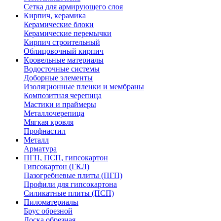
Сетка для армирующего слоя
Кирпич, керамика
Керамические блоки
Керамические перемычки
Кирпич строительный
Облицовочный кирпич
Кровельные материалы
Водосточные системы
Доборные элементы
Изоляционные пленки и мембраны
Композитная черепица
Мастики и праймеры
Металлочерепица
Мягкая кровля
Профнастил
Металл
Арматура
ПГП, ПСП, гипсокартон
Гипсокартон (ГКЛ)
Пазогребневые плиты (ПГП)
Профили для гипсокартона
Силикатные плиты (ПСП)
Пиломатериалы
Брус обрезной
Доска обрезная