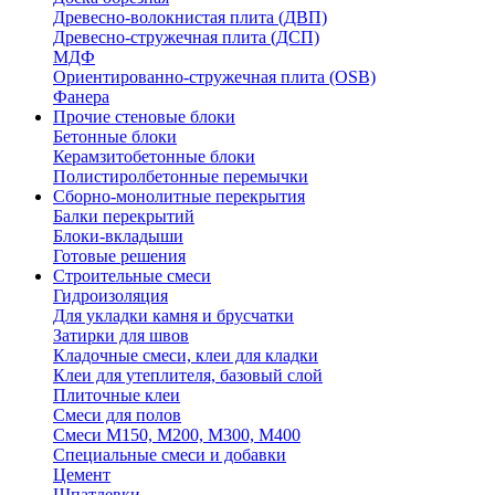
Древесно-волокнистая плита (ДВП)
Древесно-стружечная плита (ДСП)
МДФ
Ориентированно-стружечная плита (OSB)
Фанера
Прочие стеновые блоки
Бетонные блоки
Керамзитобетонные блоки
Полистиролбетонные перемычки
Сборно-монолитные перекрытия
Балки перекрытий
Блоки-вкладыши
Готовые решения
Строительные смеси
Гидроизоляция
Для укладки камня и брусчатки
Затирки для швов
Кладочные смеси, клеи для кладки
Клеи для утеплителя, базовый слой
Плиточные клеи
Смеси для полов
Смеси М150, М200, М300, М400
Специальные смеси и добавки
Цемент
Шпатлевки