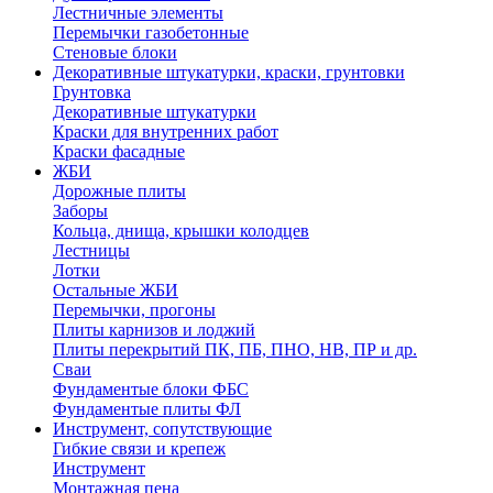
Лестничные элементы
Перемычки газобетонные
Стеновые блоки
Декоративные штукатурки, краски, грунтовки
Грунтовка
Декоративные штукатурки
Краски для внутренних работ
Краски фасадные
ЖБИ
Дорожные плиты
Заборы
Кольца, днища, крышки колодцев
Лестницы
Лотки
Остальные ЖБИ
Перемычки, прогоны
Плиты карнизов и лоджий
Плиты перекрытий ПК, ПБ, ПНО, НВ, ПР и др.
Сваи
Фундаментые блоки ФБС
Фундаментые плиты ФЛ
Инструмент, сопутствующие
Гибкие связи и крепеж
Инструмент
Монтажная пена