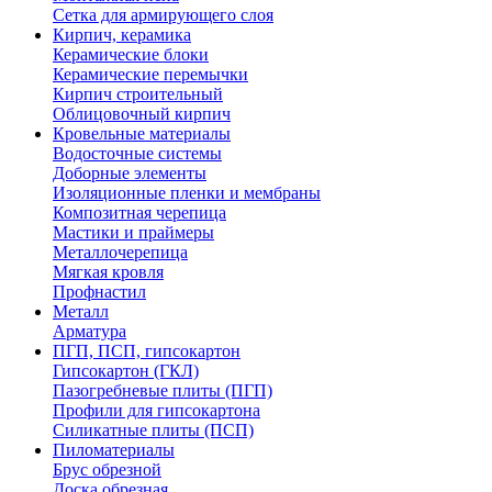
Сетка для армирующего слоя
Кирпич, керамика
Керамические блоки
Керамические перемычки
Кирпич строительный
Облицовочный кирпич
Кровельные материалы
Водосточные системы
Доборные элементы
Изоляционные пленки и мембраны
Композитная черепица
Мастики и праймеры
Металлочерепица
Мягкая кровля
Профнастил
Металл
Арматура
ПГП, ПСП, гипсокартон
Гипсокартон (ГКЛ)
Пазогребневые плиты (ПГП)
Профили для гипсокартона
Силикатные плиты (ПСП)
Пиломатериалы
Брус обрезной
Доска обрезная