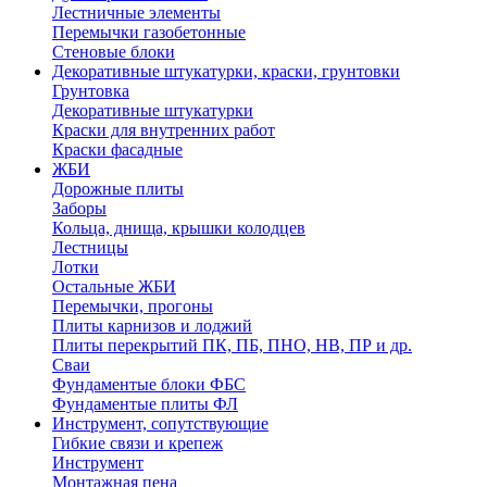
Лестничные элементы
Перемычки газобетонные
Стеновые блоки
Декоративные штукатурки, краски, грунтовки
Грунтовка
Декоративные штукатурки
Краски для внутренних работ
Краски фасадные
ЖБИ
Дорожные плиты
Заборы
Кольца, днища, крышки колодцев
Лестницы
Лотки
Остальные ЖБИ
Перемычки, прогоны
Плиты карнизов и лоджий
Плиты перекрытий ПК, ПБ, ПНО, НВ, ПР и др.
Сваи
Фундаментые блоки ФБС
Фундаментые плиты ФЛ
Инструмент, сопутствующие
Гибкие связи и крепеж
Инструмент
Монтажная пена