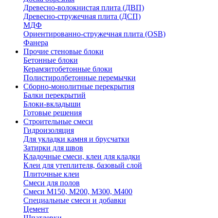
Древесно-волокнистая плита (ДВП)
Древесно-стружечная плита (ДСП)
МДФ
Ориентированно-стружечная плита (OSB)
Фанера
Прочие стеновые блоки
Бетонные блоки
Керамзитобетонные блоки
Полистиролбетонные перемычки
Сборно-монолитные перекрытия
Балки перекрытий
Блоки-вкладыши
Готовые решения
Строительные смеси
Гидроизоляция
Для укладки камня и брусчатки
Затирки для швов
Кладочные смеси, клеи для кладки
Клеи для утеплителя, базовый слой
Плиточные клеи
Смеси для полов
Смеси М150, М200, М300, М400
Специальные смеси и добавки
Цемент
Шпатлевки