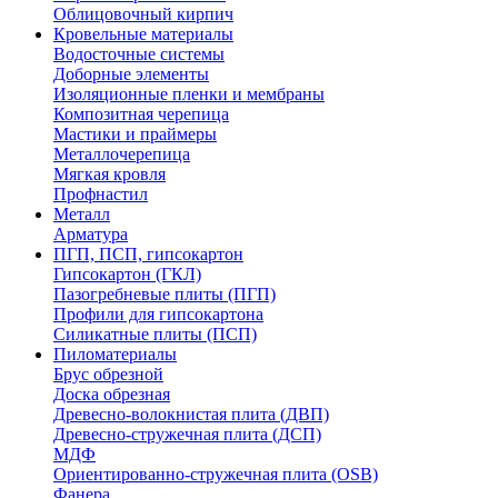
Облицовочный кирпич
Кровельные материалы
Водосточные системы
Доборные элементы
Изоляционные пленки и мембраны
Композитная черепица
Мастики и праймеры
Металлочерепица
Мягкая кровля
Профнастил
Металл
Арматура
ПГП, ПСП, гипсокартон
Гипсокартон (ГКЛ)
Пазогребневые плиты (ПГП)
Профили для гипсокартона
Силикатные плиты (ПСП)
Пиломатериалы
Брус обрезной
Доска обрезная
Древесно-волокнистая плита (ДВП)
Древесно-стружечная плита (ДСП)
МДФ
Ориентированно-стружечная плита (OSB)
Фанера