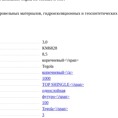
кровельных материалов, гидроизоляционных и геосинтетических
3,0
КМ6828
8,5
коричневый<\/span>
Tegola
коричневый<\/a>
1000
TOP SHINGLE<\/span>
однослойная
футуро<\/span>
100
Tegola<\/span>
3