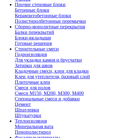
Прочие стеновые блоки
Бетонные блоки
Керамзитобетонные блоки
Полистиролбетонные перемычки
Сборно-монолитные перекрытия
Балки перекрытий
Блоки-вкладыши
Готовые решения
Строительные смеси
Гидроизоляция
Для укладки камня и брусчатки
Затирки для швов
Кладочные смеси, клеи для кладки
Клеи для утеплителя, базовый слой
Плиточные клеи
Смеси для полов
Смеси М150, М200, М300, М400
Специальные смеси и добавки
Цемент
Шпатлевки
Штукатурки
Теплоизоляция
Минеральная вата
Пенополистирол
Фасадные материалы