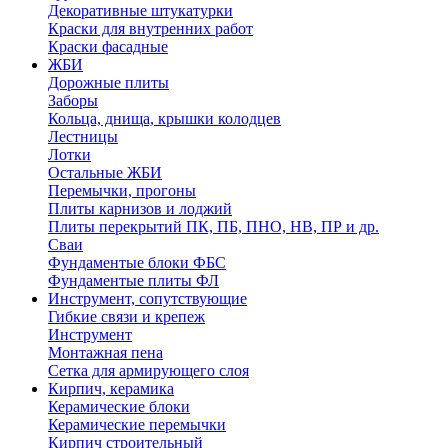
Декоративные штукатурки
Краски для внутренних работ
Краски фасадные
ЖБИ
Дорожные плиты
Заборы
Кольца, днища, крышки колодцев
Лестницы
Лотки
Остальные ЖБИ
Перемычки, прогоны
Плиты карнизов и лоджий
Плиты перекрытий ПК, ПБ, ПНО, НВ, ПР и др.
Сваи
Фундаментые блоки ФБС
Фундаментые плиты ФЛ
Инструмент, сопутствующие
Гибкие связи и крепеж
Инструмент
Монтажная пена
Сетка для армирующего слоя
Кирпич, керамика
Керамические блоки
Керамические перемычки
Кирпич строительный