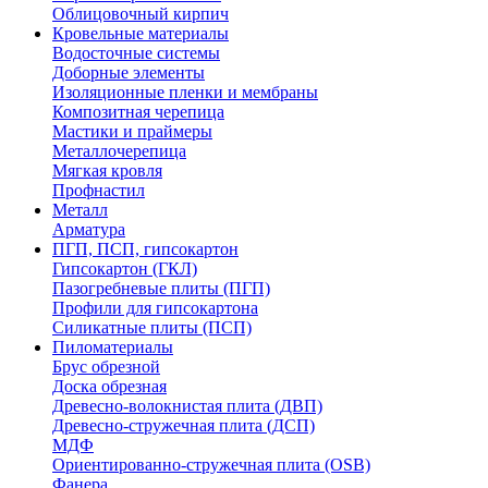
Облицовочный кирпич
Кровельные материалы
Водосточные системы
Доборные элементы
Изоляционные пленки и мембраны
Композитная черепица
Мастики и праймеры
Металлочерепица
Мягкая кровля
Профнастил
Металл
Арматура
ПГП, ПСП, гипсокартон
Гипсокартон (ГКЛ)
Пазогребневые плиты (ПГП)
Профили для гипсокартона
Силикатные плиты (ПСП)
Пиломатериалы
Брус обрезной
Доска обрезная
Древесно-волокнистая плита (ДВП)
Древесно-стружечная плита (ДСП)
МДФ
Ориентированно-стружечная плита (OSB)
Фанера