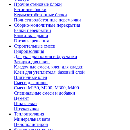
Прочие стеновые блоки
Бетонные блоки
Керамзитобетонные блоки
Полистиролбетонные перемычки
Сборно-монолитные перекрытия
Балки перекрытий
Блоки-вкладыши
Готовые решения
Строительные смеси
Гидроизоляция
Для укладки камня и брусчатки
Затирки для швов
Кладочные смеси, клеи для кладки
Клеи для утеплителя, базовый слой
Плиточные клеи
Смеси для полов
Смеси М150, М200, М300, М400
Специальные смеси и добавки
Цемент
Шпатлевки
Штукатурки
Теплоизоляция
Минеральная вата
Пенополистирол
Фасадные материалы