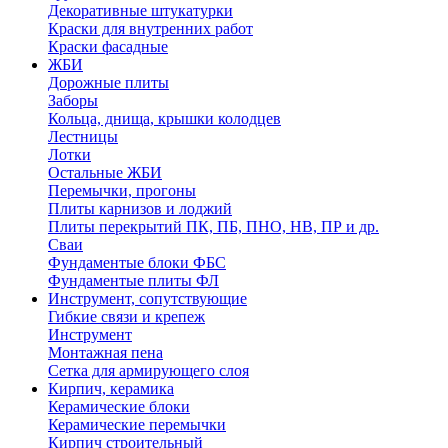
Декоративные штукатурки
Краски для внутренних работ
Краски фасадные
ЖБИ
Дорожные плиты
Заборы
Кольца, днища, крышки колодцев
Лестницы
Лотки
Остальные ЖБИ
Перемычки, прогоны
Плиты карнизов и лоджий
Плиты перекрытий ПК, ПБ, ПНО, НВ, ПР и др.
Сваи
Фундаментые блоки ФБС
Фундаментые плиты ФЛ
Инструмент, сопутствующие
Гибкие связи и крепеж
Инструмент
Монтажная пена
Сетка для армирующего слоя
Кирпич, керамика
Керамические блоки
Керамические перемычки
Кирпич строительный