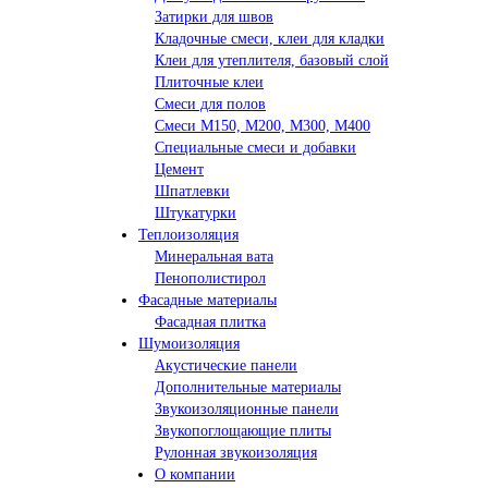
Затирки для швов
Кладочные смеси, клеи для кладки
Клеи для утеплителя, базовый слой
Плиточные клеи
Смеси для полов
Смеси М150, М200, М300, М400
Специальные смеси и добавки
Цемент
Шпатлевки
Штукатурки
Теплоизоляция
Минеральная вата
Пенополистирол
Фасадные материалы
Фасадная плитка
Шумоизоляция
Акустические панели
Дополнительные материалы
Звукоизоляционные панели
Звукопоглощающие плиты
Рулонная звукоизоляция
О компании