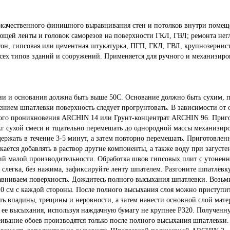
кокачественного финишного выравнивания стен и потолков внутри помещ
ющей ленты и головок саморезов на поверхности ГКЛ, ГВЛ; ремонта нег
тон, гипсовая или цементная штукатурка, ПГП, ГКЛ, ГВЛ, крупнозернис
 всех типов зданий и сооружений. Применяется для ручного и механизиро
ии и основания должна быть выше 50С. Основание должно быть сухим, п
сением шпатлевки поверхность следует прогрунтовать. В зависимости от 
го проникновения ARCHIN 14 или Грунт-концентрат ARCHIN 96. Пригот
 1 кг сухой смеси и тщательно перемешать до однородной массы механизи
ержать в течение 3-5 минут, а затем повторно перемешать. Приготовлен
кается добавлять в раствор другие компоненты, а также воду при загусте
ий малой производительности. Обработка швов гипсовых плит с утонен
слегка, без нажима, зафиксируйте ленту шпателем. Разгоните шпатлёвк
равниваем поверхность. Дождитесь полного высыхания шпатлевки. Возьм
-10 см с каждой стороны. После полного высыхания слоя можно присту
ть впадины, трещины и неровности, а затем нанести основной слой мат
ее высыхания, используя наждачную бумагу не крупнее Р320. Полученн
ивание обоев производятся только после полного высыхания шпатлевки. 