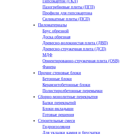
Гипсокартон (ГКЛ)
Пазогребневые плиты (ПГП)
Профили для гипсокартона
Силикатные плиты (ПСП)
Пиломатериалы
Брус обрезной
Доска обрезная
Древесно-волокнистая плита (ДВП)
Древесно-стружечная плита (ДСП)
МДФ
Ориентированно-стружечная плита (OSB)
Фанера
Прочие стеновые блоки
Бетонные блоки
Керамзитобетонные блоки
Полистиролбетонные перемычки
Сборно-монолитные перекрытия
Балки перекрытий
Блоки-вкладыши
Готовые решения
Строительные смеси
Гидроизоляция
Для укладки камня и брусчатки