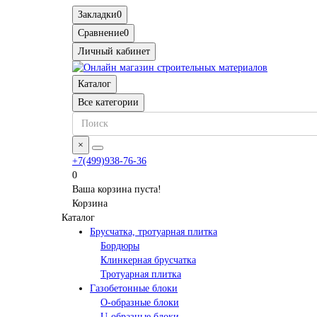
Закладки
0
Сравнение
0
Личный кабинет
Каталог
Все категории
×
+7(499)938-76-36
0
Ваша корзина пуста!
Корзина
Каталог
Брусчатка, тротуарная плитка
Бордюры
Клинкерная брусчатка
Тротуарная плитка
Газобетонные блоки
O-образные блоки
U-образные блоки