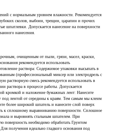
ений с нормальным уровнем влажности. Рекомендуется
лубоких сколов, выбоин, трещин, царапин и прочих
тые шпатлевки. Допускается нанесение на поверхности
ванного нанесения.
рочным, очищенным от пыли, грязи, масел, краски,
основания рекомендуется использовать
овление раствора: Содержимое упаковки высыпать в
рованным (профессиональный миксер или электродрель с
ную растворную смесь рекомендуется использовать в
нии раствора в процессе работы. Допускается
ной кромкой и наложение бумажных лент: Нанесите
у под лентой от середины к краям. Тем самым мы клеим
ите более широкий шпатель и нанесите слой поверх
пить к сплошному выравниванию поверхности. Сплошное
ериала и выровнять стальным шпателем. При
ую поверхность необходимо обработать Грунтом
Для получения идеально гладкого основания под