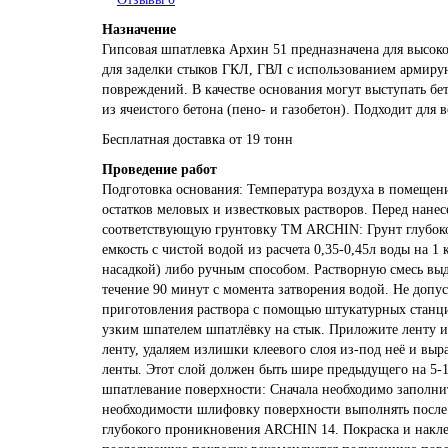
Назначение
Гипсовая шпатлевка Архин 51 предназначена для высо
для заделки стыков ГКЛ, ГВЛ с использованием армиру
повреждений. В качестве основания могут выступать бе
из ячеистого бетона (пено- и газобетон). Подходит для
Бесплатная доставка от 19 тонн
Проведение работ
Подготовка основания: Температура воздуха в помещен
остатков меловых и известковых растворов. Перед нане
соответствующую грунтовку ТМ ARCHIN: Грунт глубоко
емкость с чистой водой из расчета 0,35-0,45л воды на
насадкой) либо ручным способом. Растворную смесь выд
течение 90 минут с момента затворения водой. Не допус
приготовления раствора с помощью штукатурных станц
узким шпателем шпатлёвку на стык. Приложите ленту и 
ленту, удаляем излишки клеевого слоя из-под неё и вы
ленты. Этот слой должен быть шире предыдущего на 5
шпатлевание поверхности: Сначала необходимо заполни
необходимости шлифовку поверхности выполнять после 
глубокого проникновения ARCHIN 14. Покраска и накле