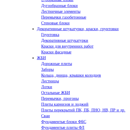
Дугообразные блоки
Лестничные элементы
Перемычки газобетонные
Стеновые блоки
Декоративные штукатурки, краски, грунтовки
Грунтовка
Декоративные штукатурки
Краски для внутренних работ
Краски фасадные
ЖБИ
Дорожные плиты
Заборы
Кольца, днища, крышки колодцев
Лестницы
Лотки
Остальные ЖБИ
Перемычки, прогоны
Плиты карнизов и лоджий
Плиты перекрытий ПК, ПБ, ПНО, НВ, ПР и др.
Сваи
Фундаментые блоки ФБС
Фундаментые плиты ФЛ