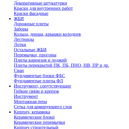
Декоративные штукатурки
Краски для внутренних работ
Краски фасадные
ЖБИ
Дорожные плиты
Заборы
Кольца, днища, крышки колодцев
Лестницы
Лотки
Остальные ЖБИ
Перемычки, прогоны
Плиты карнизов и лоджий
Плиты перекрытий ПК, ПБ, ПНО, НВ, ПР и др.
Сваи
Фундаментые блоки ФБС
Фундаментые плиты ФЛ
Инструмент, сопутствующие
Гибкие связи и крепеж
Инструмент
Монтажная пена
Сетка для армирующего слоя
Кирпич, керамика
Керамические блоки
Керамические перемычки
Кирпич строительный