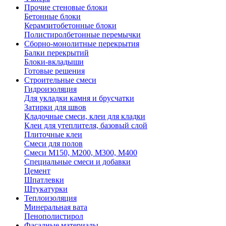
Прочие стеновые блоки
Бетонные блоки
Керамзитобетонные блоки
Полистиролбетонные перемычки
Сборно-монолитные перекрытия
Балки перекрытий
Блоки-вкладыши
Готовые решения
Строительные смеси
Гидроизоляция
Для укладки камня и брусчатки
Затирки для швов
Кладочные смеси, клеи для кладки
Клеи для утеплителя, базовый слой
Плиточные клеи
Смеси для полов
Смеси М150, М200, М300, М400
Специальные смеси и добавки
Цемент
Шпатлевки
Штукатурки
Теплоизоляция
Минеральная вата
Пенополистирол
Фасадные материалы