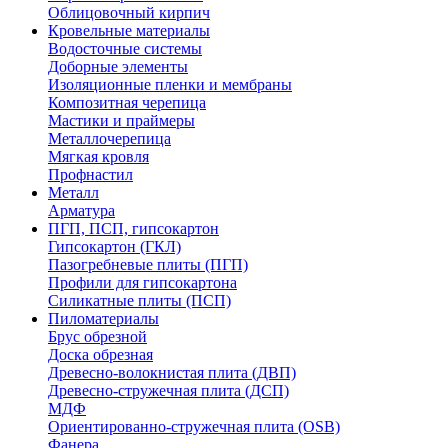
Облицовочный кирпич
Кровельные материалы
Водосточные системы
Доборные элементы
Изоляционные пленки и мембраны
Композитная черепица
Мастики и праймеры
Металлочерепица
Мягкая кровля
Профнастил
Металл
Арматура
ПГП, ПСП, гипсокартон
Гипсокартон (ГКЛ)
Пазогребневые плиты (ПГП)
Профили для гипсокартона
Силикатные плиты (ПСП)
Пиломатериалы
Брус обрезной
Доска обрезная
Древесно-волокнистая плита (ДВП)
Древесно-стружечная плита (ДСП)
МДФ
Ориентированно-стружечная плита (OSB)
Фанера