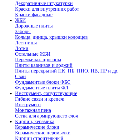
Декоративные штукатурки
Краски для внутренних работ
Краски фасадные
ЖБИ
Дорожные плиты
Заборы
Кольца, днища, крышки колодцев
Лестницы
Лотки
Остальные ЖБИ
Перемычки, прогоны
Плиты карнизов и лоджий
Плиты перекрытий ПК, ПБ, ПНО, НВ, ПР и др.
Сваи
Фундаментые блоки ФБС
Фундаментые плиты ФЛ
Инструмент, сопутствующие
Гибкие связи и крепеж
Инструмент
Монтажная пена
Сетка для армирующего слоя
Кирпич, керамика
Керамические блоки
Керамические перемычки
Кирпич строительный