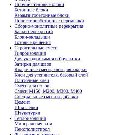
Прочие стеновые блоки
Бетонные блоки
Керамзитобетонные блоки
Полистиролбетонные перемычки
Сборно-монолитные перекрытия
Балки перекрытий
Блоки-вкладыши
Готовые решения
Строительные смеси
Гидроизоляция
Для укладки камня и брусчатки
Затирки для швов
Кладочные смеси, клеи для кладки
Клеи для утеплителя, базовый слой
Плиточные клеи
Смеси для полов
Смеси М150, М200, М300, М400
Специальные смеси и добавки
Цемент
Шпатлевки
Штукатурки
Теплоизоляция
Минеральная вата
Пенополистирол
Фасадные материалы