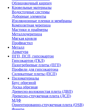
Облицовочный кирпич
Кровельные материалы
Водосточные системы
Доборные элементы
Изоляционные пленки и мембраны
Композитная черепица
Мастики и праймеры
Металлочерепица
Мягкая кровля
Профнастил
Металл
Арматура
ПГП, ПСП, гипсокартон
Гипсокартон (ГКЛ)
Пазогребневые плиты (ПГП)
Профили для гипсокартона
Силикатные плиты (ПСП)
Пиломатериалы
Брус обрезной
Доска обрезная
Древесно-волокнистая плита (ДВП)
Древесно-стружечная плита (ДСП)
МДФ
Ориентированно-стружечная плита (OSB)
Фанера