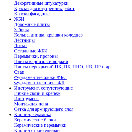
Декоративные штукатурки
Краски для внутренних работ
Краски фасадные
ЖБИ
Дорожные плиты
Заборы
Кольца, днища, крышки колодцев
Лестницы
Лотки
Остальные ЖБИ
Перемычки, прогоны
Плиты карнизов и лоджий
Плиты перекрытий ПК, ПБ, ПНО, НВ, ПР и др.
Сваи
Фундаментые блоки ФБС
Фундаментые плиты ФЛ
Инструмент, сопутствующие
Гибкие связи и крепеж
Инструмент
Монтажная пена
Сетка для армирующего слоя
Кирпич, керамика
Керамические блоки
Керамические перемычки
Кирпич строительный