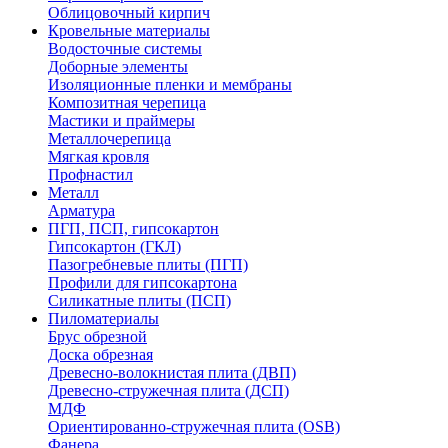
Облицовочный кирпич
Кровельные материалы
Водосточные системы
Доборные элементы
Изоляционные пленки и мембраны
Композитная черепица
Мастики и праймеры
Металлочерепица
Мягкая кровля
Профнастил
Металл
Арматура
ПГП, ПСП, гипсокартон
Гипсокартон (ГКЛ)
Пазогребневые плиты (ПГП)
Профили для гипсокартона
Силикатные плиты (ПСП)
Пиломатериалы
Брус обрезной
Доска обрезная
Древесно-волокнистая плита (ДВП)
Древесно-стружечная плита (ДСП)
МДФ
Ориентированно-стружечная плита (OSB)
Фанера