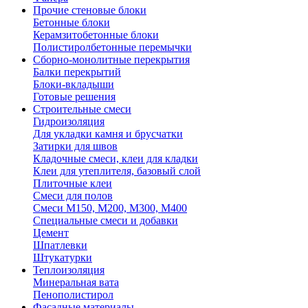
Прочие стеновые блоки
Бетонные блоки
Керамзитобетонные блоки
Полистиролбетонные перемычки
Сборно-монолитные перекрытия
Балки перекрытий
Блоки-вкладыши
Готовые решения
Строительные смеси
Гидроизоляция
Для укладки камня и брусчатки
Затирки для швов
Кладочные смеси, клеи для кладки
Клеи для утеплителя, базовый слой
Плиточные клеи
Смеси для полов
Смеси М150, М200, М300, М400
Специальные смеси и добавки
Цемент
Шпатлевки
Штукатурки
Теплоизоляция
Минеральная вата
Пенополистирол
Фасадные материалы