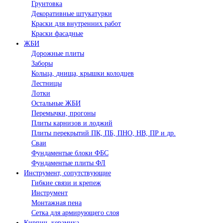
Грунтовка
Декоративные штукатурки
Краски для внутренних работ
Краски фасадные
ЖБИ
Дорожные плиты
Заборы
Кольца, днища, крышки колодцев
Лестницы
Лотки
Остальные ЖБИ
Перемычки, прогоны
Плиты карнизов и лоджий
Плиты перекрытий ПК, ПБ, ПНО, НВ, ПР и др.
Сваи
Фундаментые блоки ФБС
Фундаментые плиты ФЛ
Инструмент, сопутствующие
Гибкие связи и крепеж
Инструмент
Монтажная пена
Сетка для армирующего слоя
Кирпич, керамика