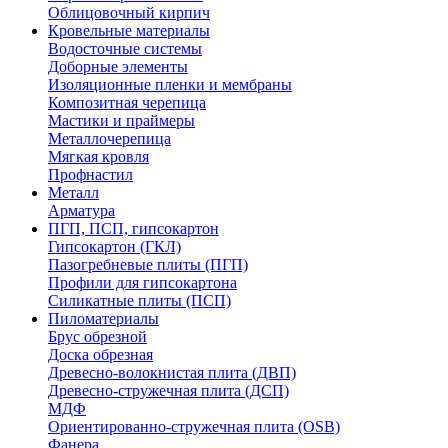
Облицовочный кирпич
Кровельные материалы
Водосточные системы
Доборные элементы
Изоляционные пленки и мембраны
Композитная черепица
Мастики и праймеры
Металлочерепица
Мягкая кровля
Профнастил
Металл
Арматура
ПГП, ПСП, гипсокартон
Гипсокартон (ГКЛ)
Пазогребневые плиты (ПГП)
Профили для гипсокартона
Силикатные плиты (ПСП)
Пиломатериалы
Брус обрезной
Доска обрезная
Древесно-волокнистая плита (ДВП)
Древесно-стружечная плита (ДСП)
МДФ
Ориентированно-стружечная плита (OSB)
Фанера