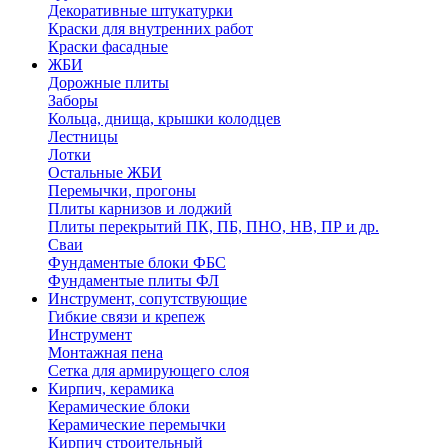
Декоративные штукатурки
Краски для внутренних работ
Краски фасадные
ЖБИ
Дорожные плиты
Заборы
Кольца, днища, крышки колодцев
Лестницы
Лотки
Остальные ЖБИ
Перемычки, прогоны
Плиты карнизов и лоджий
Плиты перекрытий ПК, ПБ, ПНО, НВ, ПР и др.
Сваи
Фундаментые блоки ФБС
Фундаментые плиты ФЛ
Инструмент, сопутствующие
Гибкие связи и крепеж
Инструмент
Монтажная пена
Сетка для армирующего слоя
Кирпич, керамика
Керамические блоки
Керамические перемычки
Кирпич строительный