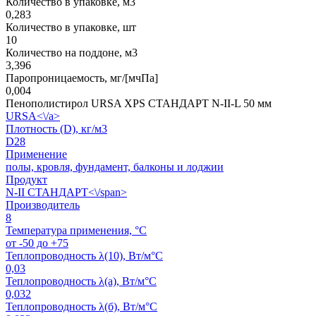
Количество в упаковке, м3
0,283
Количество в упаковке, шт
10
Количество на поддоне, м3
3,396
Паропроницаемость, мг/[мчПа]
0,004
Пенополистирол URSA XPS СТАНДАРТ N-II-L 50 мм
URSA<\/a>
Плотность (D), кг/м3
D28
Применение
полы, кровля, фундамент, балконы и лоджии
Продукт
N-II СТАНДАРТ<\/span>
Производитель
8
Температура применения, °C
от -50 до +75
Теплопроводность λ(10), Вт/м°С
0,03
Теплопроводность λ(а), Вт/м°С
0,032
Теплопроводность λ(б), Вт/м°С