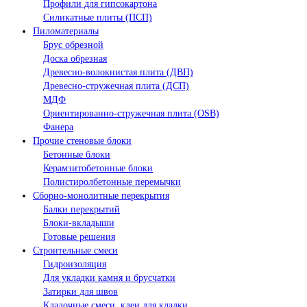
Профили для гипсокартона
Силикатные плиты (ПСП)
Пиломатериалы
Брус обрезной
Доска обрезная
Древесно-волокнистая плита (ДВП)
Древесно-стружечная плита (ДСП)
МДФ
Ориентированно-стружечная плита (OSB)
Фанера
Прочие стеновые блоки
Бетонные блоки
Керамзитобетонные блоки
Полистиролбетонные перемычки
Сборно-монолитные перекрытия
Балки перекрытий
Блоки-вкладыши
Готовые решения
Строительные смеси
Гидроизоляция
Для укладки камня и брусчатки
Затирки для швов
Кладочные смеси, клеи для кладки