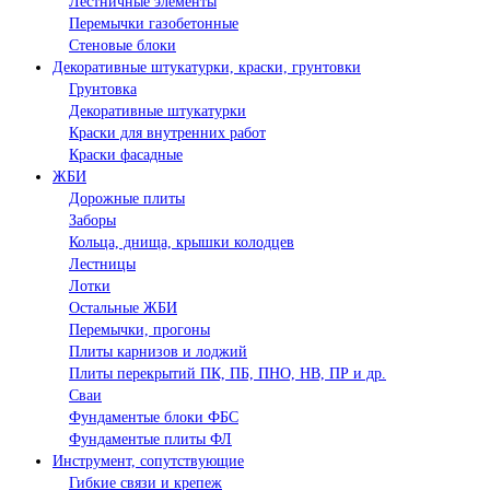
Лестничные элементы
Перемычки газобетонные
Стеновые блоки
Декоративные штукатурки, краски, грунтовки
Грунтовка
Декоративные штукатурки
Краски для внутренних работ
Краски фасадные
ЖБИ
Дорожные плиты
Заборы
Кольца, днища, крышки колодцев
Лестницы
Лотки
Остальные ЖБИ
Перемычки, прогоны
Плиты карнизов и лоджий
Плиты перекрытий ПК, ПБ, ПНО, НВ, ПР и др.
Сваи
Фундаментые блоки ФБС
Фундаментые плиты ФЛ
Инструмент, сопутствующие
Гибкие связи и крепеж