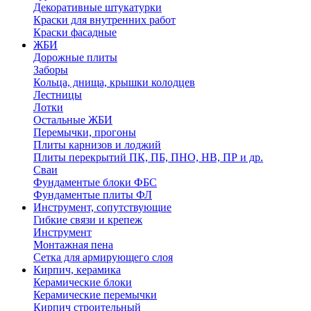
Декоративные штукатурки
Краски для внутренних работ
Краски фасадные
ЖБИ
Дорожные плиты
Заборы
Кольца, днища, крышки колодцев
Лестницы
Лотки
Остальные ЖБИ
Перемычки, прогоны
Плиты карнизов и лоджий
Плиты перекрытий ПК, ПБ, ПНО, НВ, ПР и др.
Сваи
Фундаментые блоки ФБС
Фундаментые плиты ФЛ
Инструмент, сопутствующие
Гибкие связи и крепеж
Инструмент
Монтажная пена
Сетка для армирующего слоя
Кирпич, керамика
Керамические блоки
Керамические перемычки
Кирпич строительный