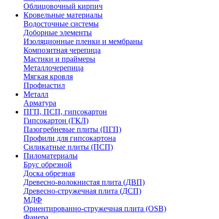
Облицовочный кирпич
Кровельные материалы
Водосточные системы
Доборные элементы
Изоляционные пленки и мембраны
Композитная черепица
Мастики и праймеры
Металлочерепица
Мягкая кровля
Профнастил
Металл
Арматура
ПГП, ПСП, гипсокартон
Гипсокартон (ГКЛ)
Пазогребневые плиты (ПГП)
Профили для гипсокартона
Силикатные плиты (ПСП)
Пиломатериалы
Брус обрезной
Доска обрезная
Древесно-волокнистая плита (ДВП)
Древесно-стружечная плита (ДСП)
МДФ
Ориентированно-стружечная плита (OSB)
Фанера