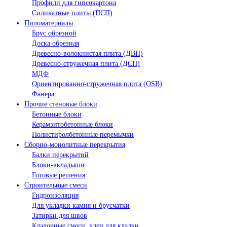
Профили для гипсокартона
Силикатные плиты (ПСП)
Пиломатериалы
Брус обрезной
Доска обрезная
Древесно-волокнистая плита (ДВП)
Древесно-стружечная плита (ДСП)
МДФ
Ориентированно-стружечная плита (OSB)
Фанера
Прочие стеновые блоки
Бетонные блоки
Керамзитобетонные блоки
Полистиролбетонные перемычки
Сборно-монолитные перекрытия
Балки перекрытий
Блоки-вкладыши
Готовые решения
Строительные смеси
Гидроизоляция
Для укладки камня и брусчатки
Затирки для швов
Кладочные смеси, клеи для кладки