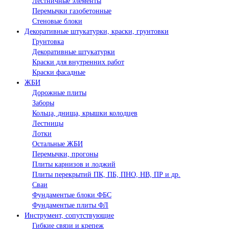
Лестничные элементы
Перемычки газобетонные
Стеновые блоки
Декоративные штукатурки, краски, грунтовки
Грунтовка
Декоративные штукатурки
Краски для внутренних работ
Краски фасадные
ЖБИ
Дорожные плиты
Заборы
Кольца, днища, крышки колодцев
Лестницы
Лотки
Остальные ЖБИ
Перемычки, прогоны
Плиты карнизов и лоджий
Плиты перекрытий ПК, ПБ, ПНО, НВ, ПР и др.
Сваи
Фундаментые блоки ФБС
Фундаментые плиты ФЛ
Инструмент, сопутствующие
Гибкие связи и крепеж