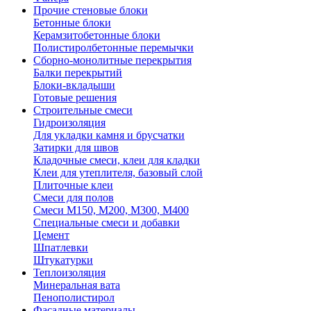
Прочие стеновые блоки
Бетонные блоки
Керамзитобетонные блоки
Полистиролбетонные перемычки
Сборно-монолитные перекрытия
Балки перекрытий
Блоки-вкладыши
Готовые решения
Строительные смеси
Гидроизоляция
Для укладки камня и брусчатки
Затирки для швов
Кладочные смеси, клеи для кладки
Клеи для утеплителя, базовый слой
Плиточные клеи
Смеси для полов
Смеси М150, М200, М300, М400
Специальные смеси и добавки
Цемент
Шпатлевки
Штукатурки
Теплоизоляция
Минеральная вата
Пенополистирол
Фасадные материалы