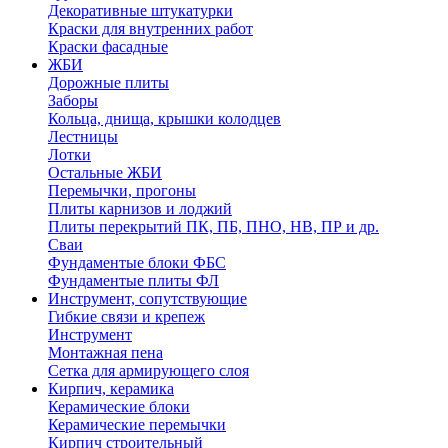
Декоративные штукатурки
Краски для внутренних работ
Краски фасадные
ЖБИ
Дорожные плиты
Заборы
Кольца, днища, крышки колодцев
Лестницы
Лотки
Остальные ЖБИ
Перемычки, прогоны
Плиты карнизов и лоджий
Плиты перекрытий ПК, ПБ, ПНО, НВ, ПР и др.
Сваи
Фундаментые блоки ФБС
Фундаментые плиты ФЛ
Инструмент, сопутствующие
Гибкие связи и крепеж
Инструмент
Монтажная пена
Сетка для армирующего слоя
Кирпич, керамика
Керамические блоки
Керамические перемычки
Кирпич строительный