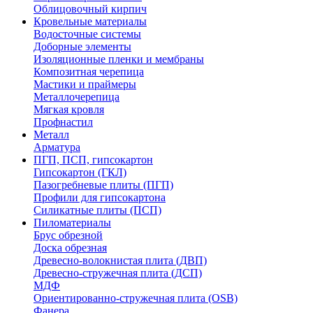
Облицовочный кирпич
Кровельные материалы
Водосточные системы
Доборные элементы
Изоляционные пленки и мембраны
Композитная черепица
Мастики и праймеры
Металлочерепица
Мягкая кровля
Профнастил
Металл
Арматура
ПГП, ПСП, гипсокартон
Гипсокартон (ГКЛ)
Пазогребневые плиты (ПГП)
Профили для гипсокартона
Силикатные плиты (ПСП)
Пиломатериалы
Брус обрезной
Доска обрезная
Древесно-волокнистая плита (ДВП)
Древесно-стружечная плита (ДСП)
МДФ
Ориентированно-стружечная плита (OSB)
Фанера