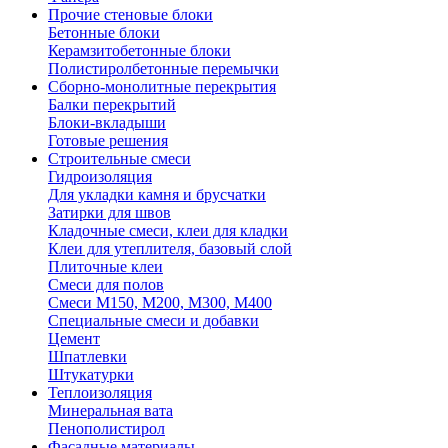
Прочие стеновые блоки
Бетонные блоки
Керамзитобетонные блоки
Полистиролбетонные перемычки
Сборно-монолитные перекрытия
Балки перекрытий
Блоки-вкладыши
Готовые решения
Строительные смеси
Гидроизоляция
Для укладки камня и брусчатки
Затирки для швов
Кладочные смеси, клеи для кладки
Клеи для утеплителя, базовый слой
Плиточные клеи
Смеси для полов
Смеси М150, М200, М300, М400
Специальные смеси и добавки
Цемент
Шпатлевки
Штукатурки
Теплоизоляция
Минеральная вата
Пенополистирол
Фасадные материалы