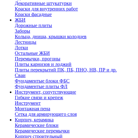
Декоративные штукатурки
Краски для внутренних работ
Краски фасадные
ЖБИ
Дорожные плиты
Заборы
Кольца, днища, крышки колодцев
Лестницы
Лотки
Остальные ЖБИ
Перемычки, прогоны
Плиты карнизов и лоджий
Плиты перекрытий ПК, ПБ, ПНО, НВ, ПР и др.
Сваи
Фундаментые блоки ФБС
Фундаментые плиты ФЛ
Инструмент, сопутствующие
Гибкие связи и крепеж
Инструмент
Монтажная пена
Сетка для армирующего слоя
Кирпич, керамика
Керамические блоки
Керамические перемычки
Кирпич строительный