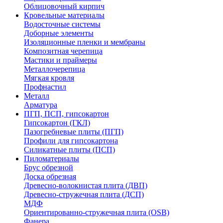
Облицовочный кирпич
Кровельные материалы
Водосточные системы
Доборные элементы
Изоляционные пленки и мембраны
Композитная черепица
Мастики и праймеры
Металлочерепица
Мягкая кровля
Профнастил
Металл
Арматура
ПГП, ПСП, гипсокартон
Гипсокартон (ГКЛ)
Пазогребневые плиты (ПГП)
Профили для гипсокартона
Силикатные плиты (ПСП)
Пиломатериалы
Брус обрезной
Доска обрезная
Древесно-волокнистая плита (ДВП)
Древесно-стружечная плита (ДСП)
МДФ
Ориентированно-стружечная плита (OSB)
Фанера