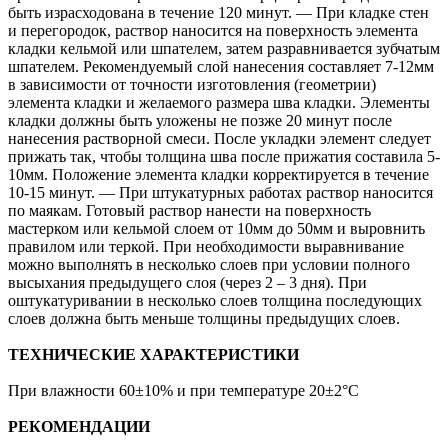
быть израсходована в течение 120 минут. — При кладке стен
и перегородок, раствор наносится на поверхность элемента
кладки кельмой или шпателем, затем разравнивается зубчатым
шпателем. Рекомендуемый слой нанесения составляет 7-12мм
в зависимости от точности изготовления (геометрии)
элемента кладки и желаемого размера шва кладки. Элементы
кладки должны быть уложены не позже 20 минут после
нанесения растворной смеси. После укладки элемент следует
прижать так, чтобы толщина шва после прижатия составила 5-
10мм. Положение элемента кладки корректируется в течение
10-15 минут. — При штукатурных работах раствор наносится
по маякам. Готовый раствор нанести на поверхность
мастерком или кельмой слоем от 10мм до 50мм и выровнить
правилом или теркой. При необходимости выравнивание
можно выполнять в несколько слоев при условии полного
высыхания предыдущего слоя (через 2 – 3 дня). При
оштукатуривании в несколько слоев толщина последующих
слоев должна быть меньше толщины предыдущих слоев.
ТЕХНИЧЕСКИЕ ХАРАКТЕРИСТИКИ
При влажности 60±10% и при температуре 20±2°C
РЕКОМЕНДАЦИИ