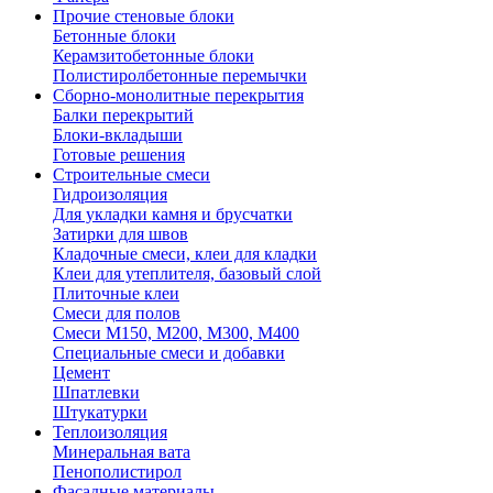
Прочие стеновые блоки
Бетонные блоки
Керамзитобетонные блоки
Полистиролбетонные перемычки
Сборно-монолитные перекрытия
Балки перекрытий
Блоки-вкладыши
Готовые решения
Строительные смеси
Гидроизоляция
Для укладки камня и брусчатки
Затирки для швов
Кладочные смеси, клеи для кладки
Клеи для утеплителя, базовый слой
Плиточные клеи
Смеси для полов
Смеси М150, М200, М300, М400
Специальные смеси и добавки
Цемент
Шпатлевки
Штукатурки
Теплоизоляция
Минеральная вата
Пенополистирол
Фасадные материалы