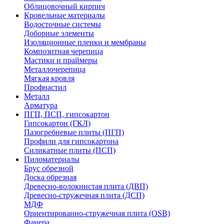
Облицовочный кирпич
Кровельные материалы
Водосточные системы
Доборные элементы
Изоляционные пленки и мембраны
Композитная черепица
Мастики и праймеры
Металлочерепица
Мягкая кровля
Профнастил
Металл
Арматура
ПГП, ПСП, гипсокартон
Гипсокартон (ГКЛ)
Пазогребневые плиты (ПГП)
Профили для гипсокартона
Силикатные плиты (ПСП)
Пиломатериалы
Брус обрезной
Доска обрезная
Древесно-волокнистая плита (ДВП)
Древесно-стружечная плита (ДСП)
МДФ
Ориентированно-стружечная плита (OSB)
Фанера