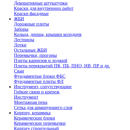
Декоративные штукатурки
Краски для внутренних работ
Краски фасадные
ЖБИ
Дорожные плиты
Заборы
Кольца, днища, крышки колодцев
Лестницы
Лотки
Остальные ЖБИ
Перемычки, прогоны
Плиты карнизов и лоджий
Плиты перекрытий ПК, ПБ, ПНО, НВ, ПР и др.
Сваи
Фундаментые блоки ФБС
Фундаментые плиты ФЛ
Инструмент, сопутствующие
Гибкие связи и крепеж
Инструмент
Монтажная пена
Сетка для армирующего слоя
Кирпич, керамика
Керамические блоки
Керамические перемычки
Кирпич строительный